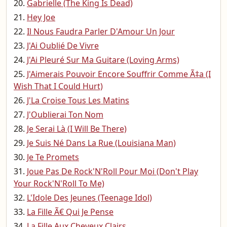
Gabrielle (The King Is Dead)
Hey Joe
Il Nous Faudra Parler D'Amour Un Jour
J'Ai Oublié De Vivre
J'Ai Pleuré Sur Ma Guitare (Loving Arms)
J'Aimerais Pouvoir Encore Souffrir Comme Ã‡a (I
Wish That I Could Hurt)
J'La Croise Tous Les Matins
J'Oublierai Ton Nom
Je Serai Là (I Will Be There)
Je Suis Né Dans La Rue (Louisiana Man)
Je Te Promets
Joue Pas De Rock'N'Roll Pour Moi (Don't Play
Your Rock'N'Roll To Me)
L'Idole Des Jeunes (Teenage Idol)
La Fille Ã€ Qui Je Pense
La Fille Aux Cheveux Clairs