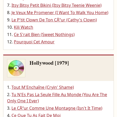
Itsy Bitsy Petit Bikini (Itsy Bitsy Teenie Weenie)
Je Veux Me Promener (I Want To Walk You Home)
Le P'tit Clown De Ton CÅ“ur (Cathy's Clown)
Kili Watch
Ce S'rait Bien (Sweet Nothings)
Pourquoi Cet Amour
Hollywood [1979]
Tout M'Enchaîne (Cryin' Shame)
Tu N'Es Pas La Seule Fille Au Monde (You Are The
Only One I Ever)
Le CÅ“ur Comme Une Montagne (Isn't It Time)
Ce Que Tu As Fait De Moi