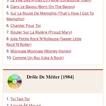
La Ville Des Ã‚mes En Peine (Lonesome Town)
Dans Le Bayou (Born On The Bayou)
Sur La Route De Memphis (That's How I Got To
Memphis)
Chanter Pour Toi
Rouler Sur La Rivière (Proud Mary)
Jolie Petite Rock'N'Rolleuse (Sweet Little
Rock'N'Roller)
Monnaie Monnaie (Money Honey)
Comme Un Roc (Like A Rock)
Drôle De Métier [1984]
Toi Tais-Toi
Saoule Ã€ Mourir