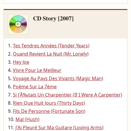
CD Story [2007]
Tes Tendres Années (Tender Years)
Quand Revient La Nuit (Mr. Lonely)
Hey Joe
Vivre Pour Le Meilleur
Voyage Au Pays Des Vivants (Magic Man)
Poème Sur La 7ème
Si J'Ã‰tais Un Charpentier (If I Were A Carpenter)
Rien Que Huit Jours (Thirty Days)
Fils De Personne (Fortunate Son)
Mal (Hush)
J'Ai Pleuré Sur Ma Guitare (Loving Arms)