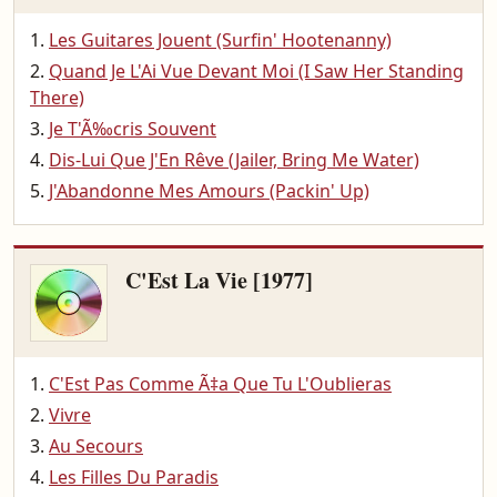
Les Guitares Jouent (Surfin' Hootenanny)
Quand Je L'Ai Vue Devant Moi (I Saw Her Standing
There)
Je T'Ã‰cris Souvent
Dis-Lui Que J'En Rêve (Jailer, Bring Me Water)
J'Abandonne Mes Amours (Packin' Up)
C'Est La Vie [1977]
C'Est Pas Comme Ã‡a Que Tu L'Oublieras
Vivre
Au Secours
Les Filles Du Paradis