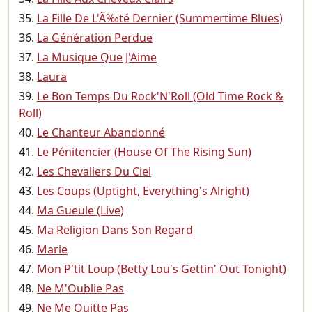
La Fille De L'Ã‰té Dernier (Summertime Blues)
La Génération Perdue
La Musique Que J'Aime
Laura
Le Bon Temps Du Rock'N'Roll (Old Time Rock &
Roll)
Le Chanteur Abandonné
Le Pénitencier (House Of The Rising Sun)
Les Chevaliers Du Ciel
Les Coups (Uptight, Everything's Alright)
Ma Gueule (Live)
Ma Religion Dans Son Regard
Marie
Mon P'tit Loup (Betty Lou's Gettin' Out Tonight)
Ne M'Oublie Pas
Ne Me Quitte Pas