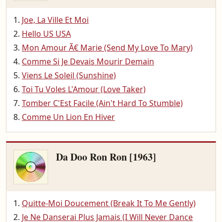
Joe, La Ville Et Moi
Hello US USA
Mon Amour Ã€ Marie (Send My Love To Mary)
Comme Si Je Devais Mourir Demain
Viens Le Soleil (Sunshine)
Toi Tu Voles L'Amour (Love Taker)
Tomber C'Est Facile (Ain't Hard To Stumble)
Comme Un Lion En Hiver
Da Doo Ron Ron [1963]
Quitte-Moi Doucement (Break It To Me Gently)
Je Ne Danserai Plus Jamais (I Will Never Dance