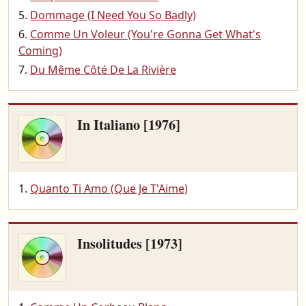
Dommage (I Need You So Badly)
Comme Un Voleur (You're Gonna Get What's
Coming)
Du Même Côté De La Rivière
In Italiano [1976]
Quanto Ti Amo (Que Je T'Aime)
Insolitudes [1973]