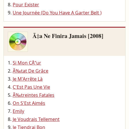
Pour Exister
Une Journée (Do You Have A Garter Belt )
Ã‡a Ne Finira Jamais [2008]
Si Mon CÅ“ur
Ã‰tat De Grâce
Je M'Arrête Là
C'Est Pas Une Vie
Ã‰treintes Fatales
On S'Est Aimés
Emily
Je Voudrais Tellement
Je Tiendrai Bon