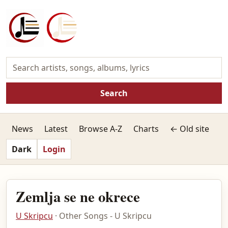
Search
News
Latest
Browse A-Z
Charts
← Old site
Dark
Login
Zemlja se ne okrece
U Skripcu
· Other Songs - U Skripcu