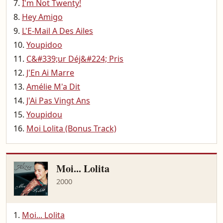
I'm Not Twenty!
Hey Amigo
L'E-Mail A Des Ailes
Youpidoo
C&#339;ur Déj&#224; Pris
J'En Ai Marre
Amélie M'a Dit
J'Ai Pas Vingt Ans
Youpidou
Moi Lolita (Bonus Track)
Moi... Lolita
2000
Moi... Lolita