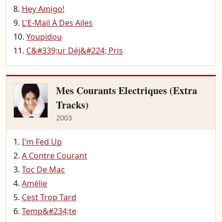
Hey Amigo!
L'E-Mail A Des Ailes
Youpidou
C&#339;ur Déj&#224; Pris
Mes Courants Electriques (Extra
Tracks)
2003
I'm Fed Up
A Contre Courant
Toc De Mac
Amélie
Cest Trop Tard
Temp&#234;te