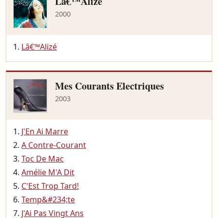
Lâ€™Alizé
2000
Lâ€™Alizé
Mes Courants Electriques
2003
J'En Ai Marre
A Contre-Courant
Toc De Mac
Amélie M'A Dit
C'Est Trop Tard!
Temp&#234;te
J'Ai Pas Vingt Ans