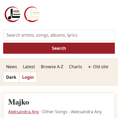
Search
News
Latest
Browse A-Z
Charts
← Old site
Dark
Login
Majko
Aleksandra Any
· Other Songs - Aleksandra Any