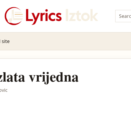
 site
zlata vrijedna
ovic