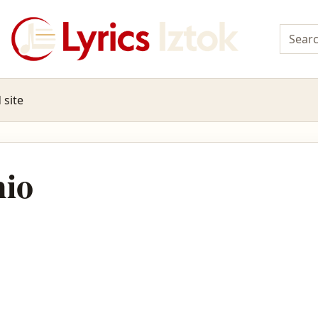
 site
hio