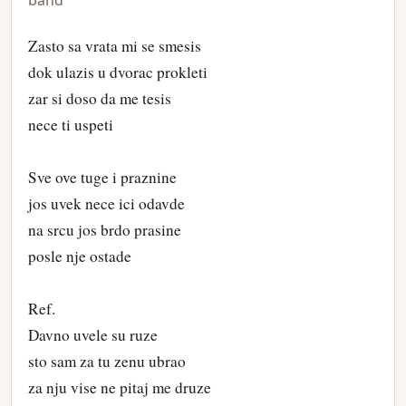
band
Zasto sa vrata mi se smesis
dok ulazis u dvorac prokleti
zar si doso da me tesis
nece ti uspeti
Sve ove tuge i praznine
jos uvek nece ici odavde
na srcu jos brdo prasine
posle nje ostade
Ref.
Davno uvele su ruze
sto sam za tu zenu ubrao
za nju vise ne pitaj me druze