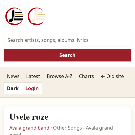
Search
News
Latest
Browse A-Z
Charts
← Old site
Dark
Login
Uvele ruze
Avala grand band
· Other Songs - Avala grand