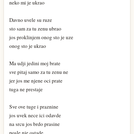
neko mi je ukrao
Davno uvele su ruze
sto sam za tu zenu ubrao
jos proklinjem onog sto je uze
onog sto je ukrao
Ma udji jedini moj brate
sve pitaj samo za tu zenu ne
jer jos me njene oci prate
tuga ne prestaje
Sve ove tuge i praznine
jos uvek nece ici odavde
na srcu jos brdo prasine
posle nje ostade