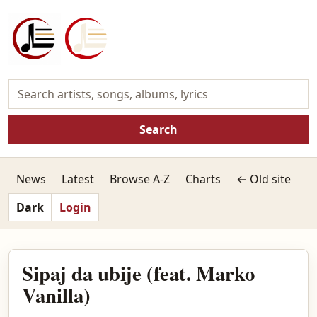
Search
News
Latest
Browse A-Z
Charts
← Old site
Dark
Login
Sipaj da ubije (feat. Marko
Vanilla)