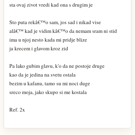
sta ovaj zivot vredi kad ona s drugim je
Sto puta rekâ€™o sam, jos sad i nikad vise
alâ€™ kad je vidim kâ€™o da nemam sram ni stid
ima u njoj nesto kada mi pridje blize
ja krecem i glavom kroz zid
Pa lako gubim glavu, k'o da ne postoje druge
kao da je jedina na svetu ostala
bezim u kafanu, tamo su mi noci duge
sreco moja, jako skupo si me kostala
Ref. 2x