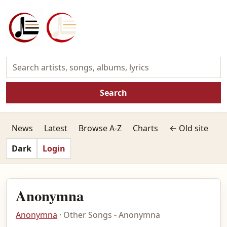
Search
News
Latest
Browse A-Z
Charts
← Old site
Dark
Login
Anonymna
Anonymna
· Other Songs - Anonymna