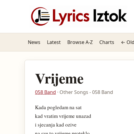
News
Latest
Browse A-Z
Charts
← Old
Vrijeme
058 Band
· Other Songs - 058 Band
Kada pogledam na sat
kad vratim vrijeme unazad
i sjecanja kad ozive
na sve to vrijeme proteklo