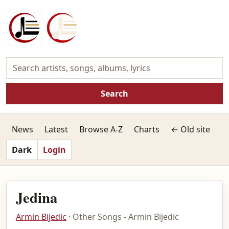
Search
News
Latest
Browse A-Z
Charts
← Old site
Dark
Login
Jedina
Armin Bijedic
· Other Songs - Armin Bijedic